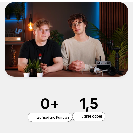
Uns
vertrauen
über
20
Unternehmen
in
der
Region
1,5
0
+
Jahre dabei
Zufriedene Kunden