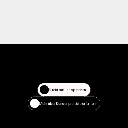
N
o
c
h
n
i
c
h
t
ü
b
e
r
z
e
u
g
t
?
Ü
b
e
r
z
e
u
g
e
d
i
c
h
s
e
l
b
s
t
:
i
m
p
e
r
s
ö
n
l
i
c
h
e
n
G
e
s
p
r
ä
c
h
o
d
e
r
d
u
r
c
h
u
n
s
e
r
e
P
r
o
j
e
k
t
e
.
Direkt mit uns sprechen
Mehr über Kundenprojekte erfahren